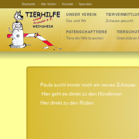
Startseite
Alle Seiten
Kontakt
Spenden
UNSER VEREIN
TIERVERMITTLU
Das sind Wir
Zuhause gesucht
PATENSCHAFTTIERE
TIERSCHU
Tiere die Hilfe brauchen
Unterstützen 
Paula sucht immer noch ein neues Zuhause.
Hier geht es direkt zu den Hündinnen
Hier direkt zu den Rüden