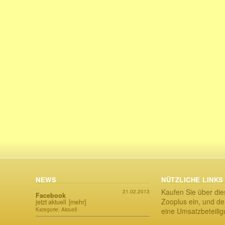
NEWS
NÜTZLICHE LINKS
Kaufen Sie über die
21.02.2013
Facebook
Zooplus ein, und der
jetzt aktuell
[mehr]
Kategorie: Aktuell
eine Umsatzbeteili