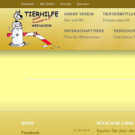
Startseite
Alle Seiten
Kontakt
Spenden
UNSER VEREIN
TIERVERMITTLU
Das sind Wir
Zuhause gesucht
PATENSCHAFTTIERE
TIERSCHU
Tiere die Hilfe brauchen
Unterstützen 
NEWS
NÜTZLICHE LINKS
Kaufen Sie über die
21.02.2013
Facebook