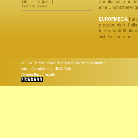
Zooplus ein, und der
jetzt aktuell
[mehr]
Kategorie: Aktuell
eine Umsatzbeteili
EUROPMEDIA
hat d
programmiert. Falls
Internetauftritt plan
sich hier beraten!
© 2026 Tierhilfe ohne Grenzen e.V. Alle rechte reserviert.
Letzte Aktualisierung: 15.07.2026
Aktuelle Besucherzahl: