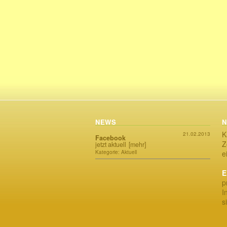
NEWS
N
K
21.02.2013
Facebook
Z
jetzt aktuell
[mehr]
Kategorie: Aktuell
e
E
p
I
s