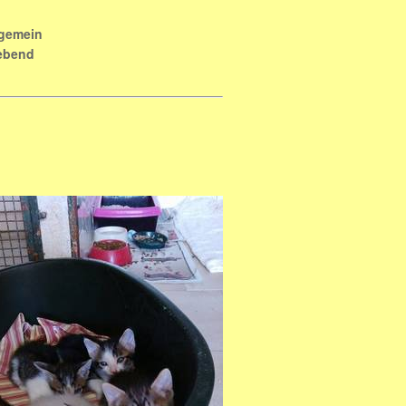
lgemein
lebend