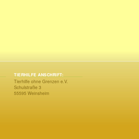
TIERHILFE ANSCHRIFT:
Tierhilfe ohne Grenzen e.V.
Schulstraße 3
55595 Weinsheim