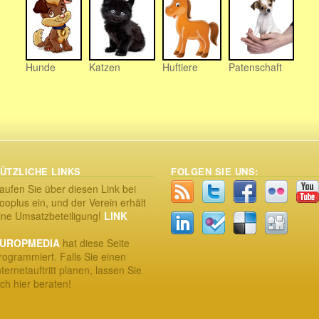
Hunde
Katzen
Huftiere
Patenschaft
ÜTZLICHE LINKS
FOLGEN SIE UNS:
aufen Sie über diesen Link bei
ooplus ein, und der Verein erhält
ine Umsatzbeteiligung!
LINK
UROPMEDIA
hat diese Seite
rogrammiert. Falls Sie einen
nternetauftritt planen, lassen Sie
ich hier beraten!