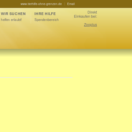
www.tierhilfe-ohne-grenzen.de
Email
Direkt
WIR SUCHEN
IHRE HILFE
Einkaufen bei:
helfen erlaubt!
Spendenbereich
Zooplus