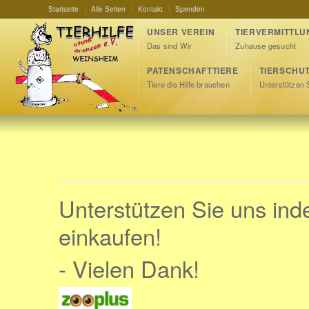
Startseite
Alle Seiten
Kontakt
Spenden
UNSER VEREIN
TIERVERMITTLU
Das sind Wir
Zuhause gesucht
PATENSCHAFTTIERE
TIERSCHU
Tiere die Hilfe brauchen
Unterstützen 
Unterstützen Sie uns ind
einkaufen!
- Vielen Dank!