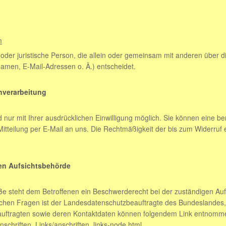
m
he oder juristische Person, die allein oder gemeinsam mit anderen über 
men, E-Mail-Adressen o. Ä.) entscheidet.
enverarbeitung
ur mit Ihrer ausdrücklichen Einwilligung möglich. Sie können eine berei
Mitteilung per E-Mail an uns. Die Rechtmäßigkeit der bis zum Widerruf 
en Aufsichtsbehörde
öße steht dem Betroffenen ein Beschwerderecht bei der zuständigen Au
lichen Fragen ist der Landesdatenschutzbeauftragte des Bundeslande
beauftragten sowie deren Kontaktdaten können folgendem Link entnom
nschriften_Links/anschriften_links-node.html
.