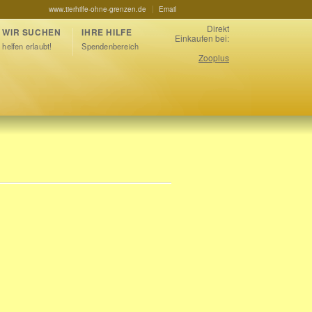
www.tierhilfe-ohne-grenzen.de
Email
Direkt
WIR SUCHEN
IHRE HILFE
Einkaufen bei:
helfen erlaubt!
Spendenbereich
Zooplus