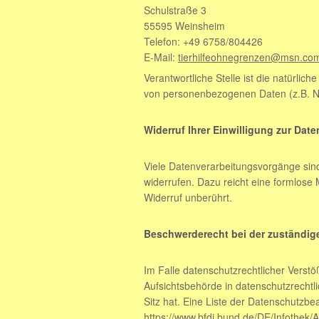
Schulstraße 3
55595 Weinsheim
Telefon: +49 6758/804426
E-Mail:
tierhilfeohnegrenzen@msn.co
Verantwortliche Stelle ist die natürlic
von personenbezogenen Daten (z.B. Na
Widerruf Ihrer Einwilligung zur Dat
Viele Datenverarbeitungsvorgänge sind n
widerrufen. Dazu reicht eine formlose 
Widerruf unberührt.
Beschwerderecht bei der zuständig
Im Falle datenschutzrechtlicher Verst
Aufsichtsbehörde in datenschutzrecht
Sitz hat. Eine Liste der Datenschutz
https://www.bfdi.bund.de/DE/Infothek/A