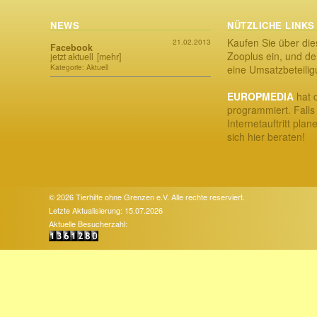
NEWS
NÜTZLICHE LINKS
Kaufen Sie über die
21.02.2013
Facebook
Zooplus ein, und der
jetzt aktuell
[mehr]
Kategorie: Aktuell
eine Umsatzbeteili
EUROPMEDIA
hat d
programmiert. Falls
Internetauftritt plan
sich hier beraten!
© 2026 Tierhilfe ohne Grenzen e.V. Alle rechte reserviert.
Letzte Aktualisierung: 15.07.2026
Aktuelle Besucherzahl: