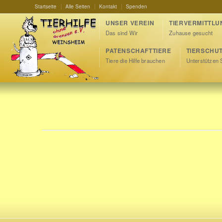
Startseite
Alle Seiten
Kontakt
Spenden
UNSER VEREIN
TIERVERMITTLU
Das sind Wir
Zuhause gesucht
PATENSCHAFTTIERE
TIERSCHU
Tiere die Hilfe brauchen
Unterstützen 