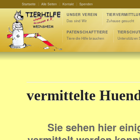
Startseite
Alle Seiten
Kontakt
Spenden
UNSER VEREIN
TIERVERMITTLU
Das sind Wir
Zuhause gesucht
PATENSCHAFTTIERE
TIERSCHU
Tiere die Hilfe brauchen
Unterstützen 
vermittelte Huen
Sie sehen hier eini
vermittelt werden konn