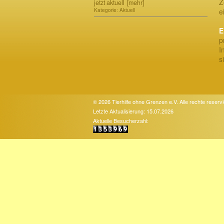
Z
jetzt aktuell
[mehr]
Kategorie: Aktuell
e
E
p
I
s
© 2026 Tierhilfe ohne Grenzen e.V. Alle rechte reservi
Letzte Aktualisierung: 15.07.2026
Aktuelle Besucherzahl: