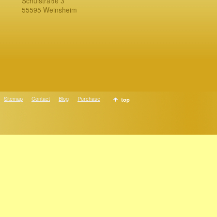
Schulstraße 3
55595 Weinsheim
Sitemap
Contact
Blog
Purchase
top