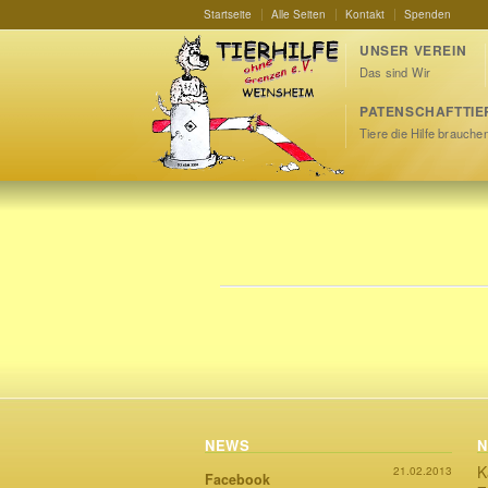
Startseite
Alle Seiten
Kontakt
Spenden
UNSER VEREIN
Das sind Wir
PATENSCHAFTTIE
Tiere die Hilfe brauche
NEWS
N
K
21.02.2013
Facebook