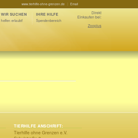
www.tierhilfe-ohne-grenzen.de
Email
Direkt
WIR SUCHEN
IHRE HILFE
Einkaufen bei:
helfen erlaubt!
Spendenbereich
Zooplus
TIERHILFE ANSCHRIFT:
Tierhilfe ohne Grenzen e.V.