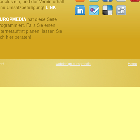
ooplus ein, und der Verein erhält
ine Umsatzbeteiligung!
LINK
UROPMEDIA
hat diese Seite
rogrammiert. Falls Sie einen
nternetauftritt planen, lassen Sie
ich hier beraten!
ert.
webdesign europmedia
Home