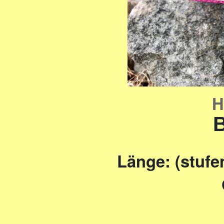
H
B
Länge: (stufe