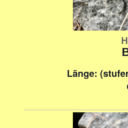
H
B
Länge: (stufe