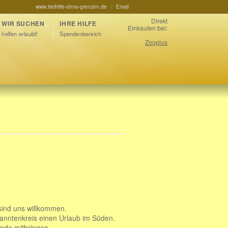
www.tierhilfe-ohne-grenzen.de
Email
Direkt
WIR SUCHEN
IHRE HILFE
Einkaufen bei:
helfen erlaubt!
Spendenbereich
Zooplus
 sind uns willkommen.
kanntenkreis einen Urlaub im Süden.
unde mitbringen.