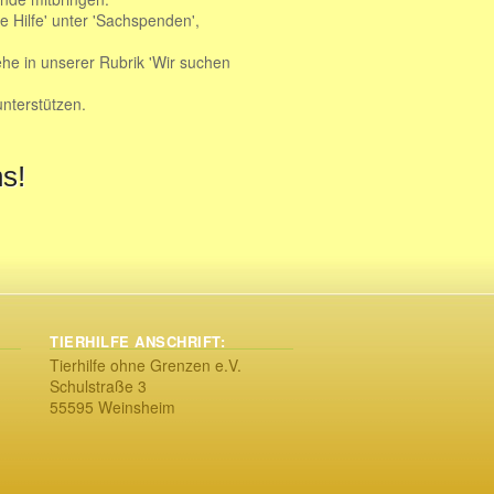
e Hilfe' unter 'Sachspenden',
he in unserer Rubrik 'Wir suchen
unterstützen.
ns!
TIERHILFE ANSCHRIFT:
Tierhilfe ohne Grenzen e.V.
Schulstraße 3
55595 Weinsheim