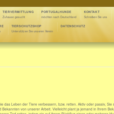
TIERVERMITTLUNG
PORTUGALHUNDE
KONTAKT
Zuhause gesucht
möchten nach Deutschland
Schreiben Sie uns
RE
TIERSCHUTZSHOP
DATENSCHUTZ
n
Unterstützen Sie unseren Verein
Sie das Leben der Tiere verbessern, bzw. retten. Aktiv oder passiv, Sie
 Bekannten von unserer Arbeit. Vielleicht plant ja jemand in Ihrem Be
cheren Tod retten, indem sie auf ihrem Rückflug einen oder mehrere H