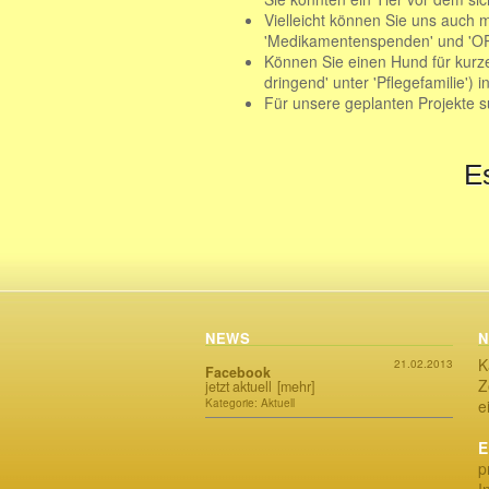
Vielleicht können Sie uns auch m
'Medikamentenspenden' und 'OP-
Können Sie einen Hund für kurze
dringend' unter 'Pflegefamilie')
Für unsere geplanten Projekte suc
Es
NEWS
N
K
21.02.2013
Facebook
Z
jetzt aktuell
[mehr]
Kategorie: Aktuell
e
E
p
I