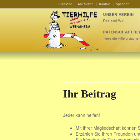
Startseite
Alle Seiten
Kontakt
Spenden
UNSER VEREIN
Das sind Wir
PATENSCHAFTTIE
Tiere die Hilfe brauche
Ihr Beitrag
Jeder kann helfen!
Mit Ihrer Mitgliedschaft können 
Erzählen Sie Ihren Freunden und
Sie könnten ein Tier vor dem si