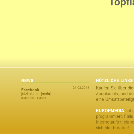
Topf
NEWS
NÜTZLICHE LINKS
Kaufen Sie über die
21.02.2013
Facebook
Zooplus ein, und der
jetzt aktuell
[mehr]
Kategorie: Aktuell
eine Umsatzbeteili
EUROPMEDIA
hat d
programmiert. Falls
Internetauftritt plan
sich hier beraten!