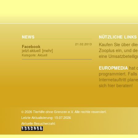
NEWS
NÜTZLICHE LINKS
Kaufen Sie über die
21.02.2013
Facebook
Zooplus ein, und der
jetzt aktuell
[mehr]
Kategorie: Aktuell
eine Umsatzbeteili
EUROPMEDIA
hat d
programmiert. Falls
Internetauftritt plan
sich hier beraten!
© 2026 Tierhilfe ohne Grenzen e.V. Alle rechte reserviert.
Letzte Aktualisierung: 15.07.2026
Aktuelle Besucherzahl: