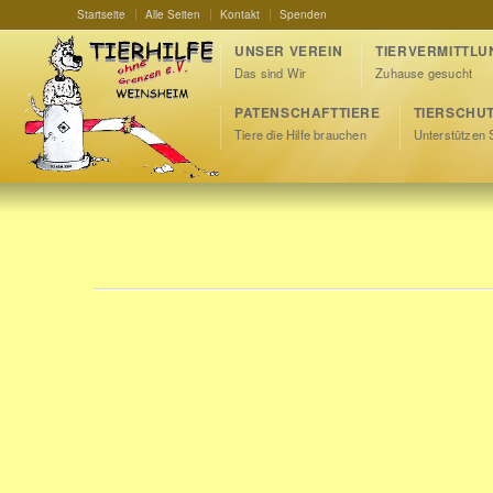
Startseite
Alle Seiten
Kontakt
Spenden
UNSER VEREIN
TIERVERMITTLU
Das sind Wir
Zuhause gesucht
PATENSCHAFTTIERE
TIERSCHU
Tiere die Hilfe brauchen
Unterstützen 